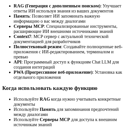
RAG (Генерация с дополненным поиском)
:
Улучшает
ответы ИИ используя знания из ваших документов
Память
:
Позволяет ИИ запоминать важную
информацию о вас между диалогами
Серверы MCP
:
Специализированные инструменты,
расширяющие ИИ внешними источниками знаний
Context7
:
MCP сервер с актуальной технической
документацией для разработчиков
Полностековый режим
:
Создавайте полноценные веб-
приложения с ИИ-редактированием, терминалом и
превью
API
:
Программный доступ к функциям Chat LLM для
создания интеграций
PWA (Прогрессивное веб-приложение)
:
Установка как
отдельного приложения
Когда использовать каждую функцию
Используйте
RAG
когда нужно учитывать конкретные
документы
Используйте
Память
для запоминания предпочтений
между диалогами
Используйте
Серверы MCP
для доступа к внешним
источникам знаний