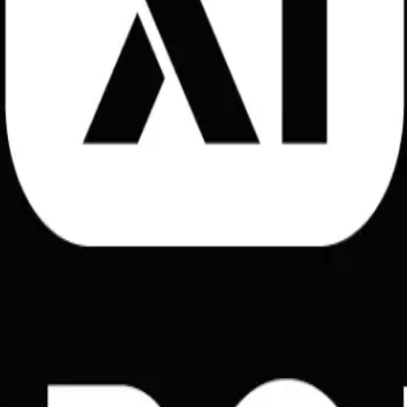
анимая 11-е место среди 544 опубликованных моделей по общему
кого анализа и логического вывода.
 что подтверждает высокую эффективность модели в задачах раз
 для большинства пользовательских сценариев, что критически
ды.
ее конкурентные тарифы для разработчиков. Стандартная стоимо
н токенов. Это делает модель одной из наиболее эффективных в
 стоимость входных токенов снижается до 0.20 доллара за милли
ов, превышающих 200 000 токенов в совокупности, применяется б