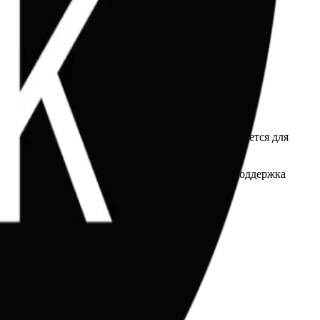
 высокой фактической точности, модель рекомендуется для
документации на основе длинных репозиториев. Поддержка
возможности автоматизации.