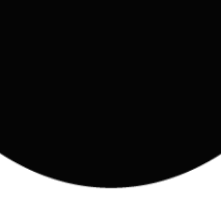
. Разработчикам необходимо зарегистрироваться в консоли разр
твующие проекты.
держивающий параметры для настройки уровня усилий и кэширов
ая документация и примеры кода доступны на официальном порт
 / Context: 1,000,000