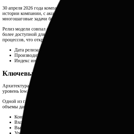
30 апреля 2026 года компания xAI официально представила Gro
истории компании, с акцентом на логическое мышление и точно
многошаговые задачи без потери качества.
Релиз модели совпал с масштабным обновлением API, которое 
более доступной для коммерческих проектов, требующих высок
процессов, что открывает новые возможности для автоматизац
Дата релиза: 30 апреля 2026 года.
Производительность: 101 токен в секунду.
Индекс интеллекта: 53 баллов (Artificial Analysis Intelligenc
Ключевые особенности и архитектура
Архитектура Grok 4.3 спроектирована с учетом требований сов
уровень low. Это позволяет разработчикам балансировать межд
Одной из главных технических характеристик является контекс
объемы данных, такие как длинные технические отчеты, много
Контекстное окно: 1 000 000 токенов.
Вход: Текст и изображения.
Выход: Только текст.
Уровни усилий: none, low, medium, high.