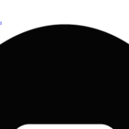
н
еского интеллекта для разработчиков
ки, API цены и сценарии использования для сложных агентов.
это важно