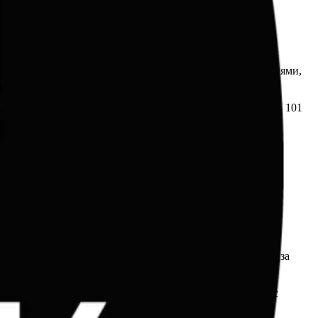
 индексу интеллекта. По сравнению с предыдущими версиями,
работки программного обеспечения. Скорость генерации в 101
 важно для интерактивных приложений.
сть обработки входных данных составляет 1.25 доллара за
 своем классе.
он, что позволяет существенно сэкономить при работе с
олее высокая ставка, что требует внимательного