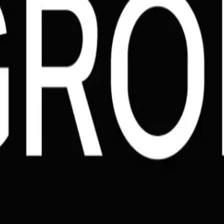
 где требуется выполнение многошаговых инструкций. Благодаря
ридический анализ или финансовая отчетность.
ого анализа кода, рефакторинга больших проектов и написания 
изображений и видео в пайплайны обработки данных, расширяя 