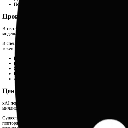
Поддержка кэширования запросов.
Производительность и бенчмарки
В тестах Grok 4.3 демонстрирует впечатляющие результаты, з
модель показала значительный рост в задачах, требующих глубо
В специализированных тестах индекс кодинга составляет 41.0,
токен в секунду обеспечивает практически мгновенные ответы
Индекс интеллекта: 53.
Индекс кодинга: 41.0.
Скорость: 101 токен/сек.
Галлюцинации: Отраслевые лидеры по точности.
Функционал: Вызов функций и структурированные выхо
Цены и тарификация API
xAI пересмотрела свою модель ценообразования, предложив бол
миллион токенов, а выходных данных — 2.50 доллара за миллио
Существует также тарификация для кэшированных запросов, где
повторяющимися контекстами. Важно отметить, что для запрос