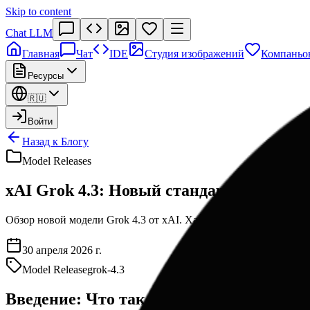
Skip to content
Chat LLM
Главная
Чат
IDE
Студия изображений
Компаньо
Ресурсы
🇷🇺
Войти
Назад к Блогу
Model Releases
xAI Grok 4.3: Новый стандарт аналитич
Обзор новой модели Grok 4.3 от xAI. Характеристики, бенчмар
30 апреля 2026 г.
Model Release
grok-4.3
Введение: Что такое Grok 4.3 и почему 