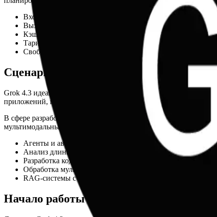
планирования бюджета для больших задач.
Вход: $1.25 / 1M токенов.
Выход: $2.50 / 1M токенов.
Кэш-хит: $0.20 / 1M токенов.
Тарификация >200k токенов: Повышенная ставка.
Свободный уровень: Н/A.
Сценарии использования
Grok 4.3 идеально подходит для агентских рабочих процессов,
приложений, где критична достоверность данных, таких как ю
В сфере разработки Grok 4.3 может использоваться для глубок
мультимодальных входов позволяет интегрировать обработку 
Агенты и автоматизация рабочих процессов.
Анализ длинных документов и глубокие исследования.
Разработка кода и рефакторинг.
Обработка мультимедиа (текст и изображения).
RAG-системы с большим контекстом.
Начало работы с моделью