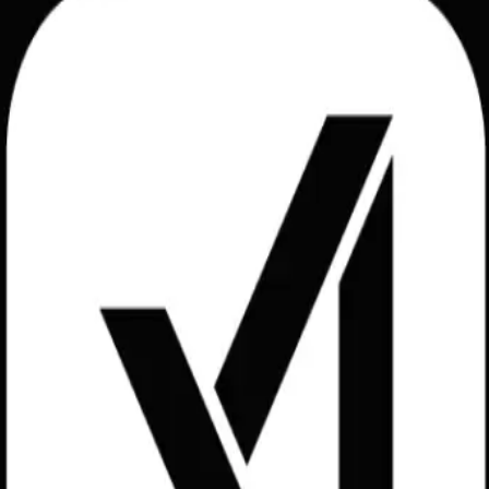
k 4.3, которая стала флагманской моделью общего назначения. Э
сть фактов. Для разработчиков и инженеров AI это означает до
включает снижение цен на входные данные примерно на 40% по 
ой интеллектуальной производительности. В отличие от многих 
ии.
e Index).
ременных агентов. Модель поддерживает настраиваемые уровни у
у скоростью ответа и глубиной рассуждений в зависимости от за
тное окно на 1 миллион токенов без ограничения на длину выхо
страничные документы или часовые видеозаписи, сохраняя конте