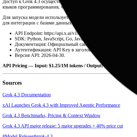
Доступ к Grok 4.3 осуществляется через официальный API xAI
языков программирования, что упрощает интеграцию в сущес
Для запуска модели используется стандартный эндпоинт, под
для интеграции с базами данных и внешними сервисами. Полн
API Endpoint: https://api.x.ai/v1/chat/completions
SDK: Python, JavaScript, Go, Java.
Документация: Официальный сайт xAI.
Аутентификация: API Key в заголовках.
Версия API: 2026-04-30.
API Pricing — Input: $1.25/1M tokens / Output: $2.50/1M tokens
Sources
Grok 4.3 Documentation
xAI Launches Grok 4.3 with Improved Agentic Performance
Grok 4.3 Benchmarks, Pricing & Context Window
Grok 4.3 API major release: 5 major upgrades + 40% price cut
#
Model Release
#
grok-4.3