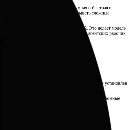
та модель позиционируется как самая умная и быстрая в
ступ к инструменту, способному обрабатывать сложные
сравнению с предыдущей версией Grok 4.2. Это делает модель
конкурентов, Grok 4.3 оптимизирована для агентских рабочих
силий (none, low, medium, high), где по умолчанию установлен
дачи.
дного ответа. Это позволяет модели обрабатывать огромные
кст на протяжении всего взаимодействия.