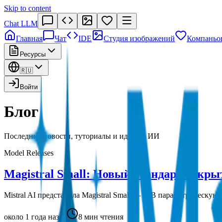
Skip to content
Chat LLM
Главная
Чат
IDE
Студия изображений
Компаньо
Ресурсы
🇷🇺
Войти
Блог
Последние новости, туториалы и идеи об ИИ
Model Releases
Magistral Small: Новый стандарт открыт
Mistral AI представила Magistral Small — 24B параметрическу
около 1 года назад
8 мин чтения