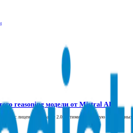
н
ого reasoning модели от Mistral AI
ю модель с лицензией Apache 2.0, оптимизированную для сложных