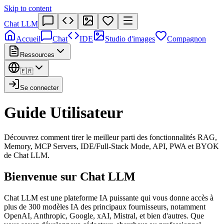
Skip to content
Chat LLM
Accueil
Chat
IDE
Studio d'images
Compagnon
Ressources
🇫🇷
Se connecter
Guide Utilisateur
Découvrez comment tirer le meilleur parti des fonctionnalités RAG,
Memory, MCP Servers, IDE/Full-Stack Mode, API, PWA et BYOK
de Chat LLM.
Bienvenue sur Chat LLM
Chat LLM est une plateforme IA puissante qui vous donne accès à
plus de 300 modèles IA des principaux fournisseurs, notamment
OpenAI, Anthropic, Google, xAI, Mistral, et bien d'autres. Que