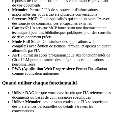
réponses de l'IA en incorporant des connaissances provenant
de vos documents
Mémoire
:
Permet à l'IA de se souvenir d'informations
importantes sur vous à travers plusieurs conversations
Serveurs MCP
:
Outils spécialisés qui étendent votre IA avec
des sources de connaissances et capacités externes
Context7
:
Un serveur MCP fournissant une documentation
technique à jour des bibliothèques publiques pour des conseils
de développement précis
Mode Full-Stack
:
Construisez des applications web
complètes avec édition de fichiers, terminal et aperçu en direct
alimentés par l'IA
API
:
Fournit un accès programmatique aux fonctionnalités de
Chat LLM pour construire des intégrations et applications
personnalisées
PWA (Application Web Progressive)
:
Permet l'installation
comme application autonome
Quand utiliser chaque fonctionnalité
Utilisez
RAG
lorsque vous avez besoin que l'IA référence des
documents ou bases de connaissances spécifiques
Utilisez
Mémoire
lorsque vous voulez que l'IA se souvienne
des préférences personnelles ou détails à travers les
conversations